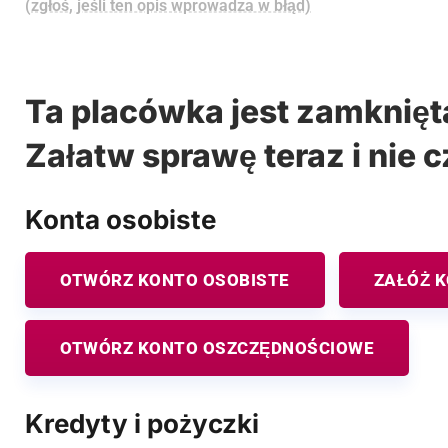
(zgłoś, jeśli ten opis wprowadza w błąd)
Ta placówka jest zamknięt
Załatw sprawę teraz i nie c
Konta osobiste
OTWÓRZ KONTO OSOBISTE
ZAŁÓŻ 
OTWÓRZ KONTO OSZCZĘDNOŚCIOWE
Kredyty i pożyczki