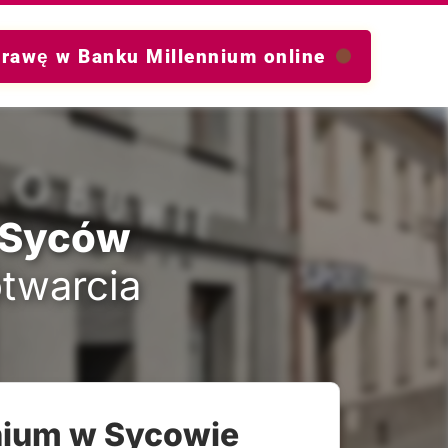
prawę w Banku Millennium online
 Syców
otwarcia
nnium w Sycowie