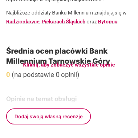
Najbliższe oddziały Banku Millennium znajdują się w
Radzionkowie
,
Piekarach Śląskich
oraz
Bytomiu
.
Średnia ocen placówki Bank
Millennium Tarnowskie Góry
Kliknij, aby zobaczyć wszystkie opinie
0
(na podstawie 0 opinii)
Opinie na temat obsługi
Dodaj swoją własną recenzje