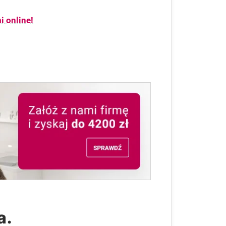
i online!
a.