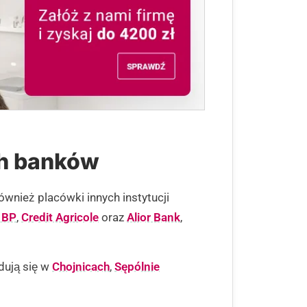
ch banków
ównież placówki innych instytucji
 BP
,
Credit Agricole
oraz
Alior Bank
,
dują się w
Chojnicach
,
Sępólnie