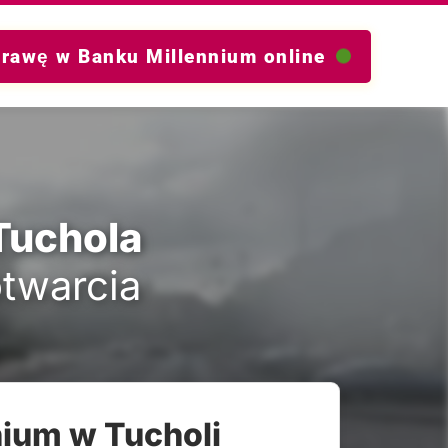
prawę w Banku Millennium online
Tuchola
otwarcia
nium w Tucholi