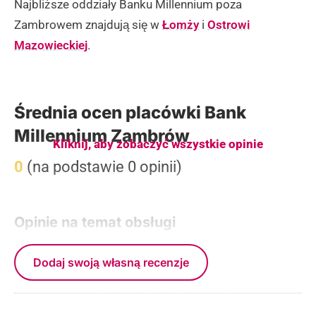
Najbliższe oddziały Banku Millennium poza
Zambrowem znajdują się w
Łomży
i
Ostrowi
Mazowieckiej
.
Średnia ocen placówki Bank
Millennium Zambrów
Kliknij, aby zobaczyć wszystkie opinie
0
(na podstawie 0 opinii)
Opinie na temat obsługi
Dodaj swoją własną recenzje