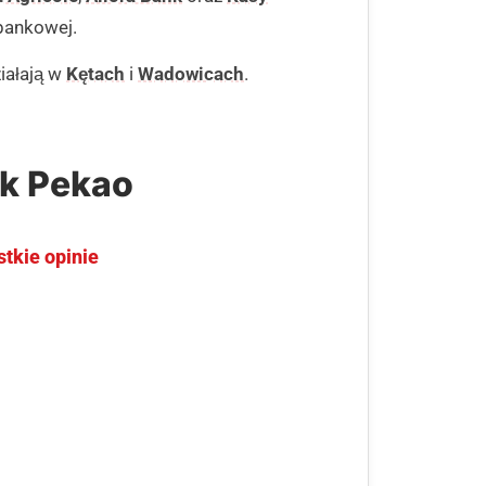
 bankowej.
iałają w
Kętach
i
Wadowicach
.
nk Pekao
stkie opinie