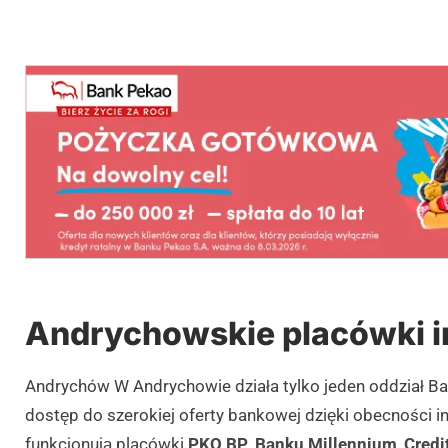
Andrychowskie placówki 
Andrychów W Andrychowie działa tylko jeden oddział B
dostęp do szerokiej oferty bankowej dzięki obecności in
funkcjonują placówki
PKO BP
,
Banku Millennium
,
Credi