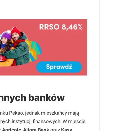
innych banków
anku Pekao, jednak mieszkańcy mają
nych instytucji finansowych. W mieście
t Agricole
,
Aliora Bank
oraz
Kasy