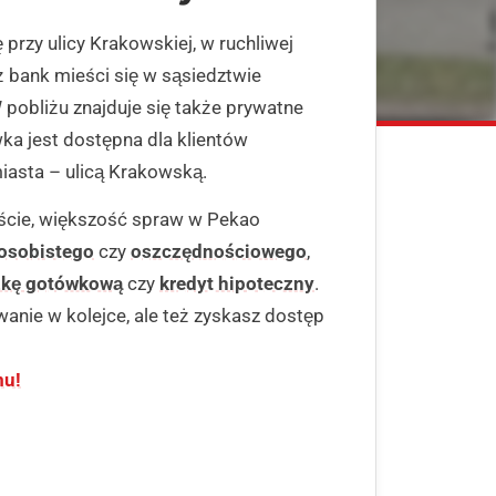
przy ulicy Krakowskiej, w ruchliwej
yż bank mieści się w sąsiedztwie
pobliżu znajduje się także prywatne
a jest dostępna dla klientów
miasta – ulicą Krakowską.
ście, większość spraw w Pekao
osobistego
czy
oszczędnościowego
,
zkę gotówkową
czy
kredyt hipoteczny
.
wanie w kolejce, ale też zyskasz dostęp
mu!