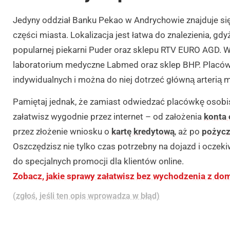
Jedyny oddział Banku Pekao w Andrychowie znajduje się 
części miasta. Lokalizacja jest łatwa do znalezienia, gd
popularnej piekarni Puder oraz sklepu RTV EURO AGD. W 
laboratorium medyczne Labmed oraz sklep BHP. Placówk
indywidualnych i można do niej dotrzeć główną arterią 
Pamiętaj jednak, że zamiast odwiedzać placówkę osobi
załatwisz wygodnie przez internet – od założenia
konta 
przez złożenie wniosku o
kartę kredytową
, aż po
pożyc
Oszczędzisz nie tylko czas potrzebny na dojazd i oczeki
do specjalnych promocji dla klientów online.
Zobacz, jakie sprawy załatwisz bez wychodzenia z do
(zgłoś, jeśli ten opis wprowadza w błąd)