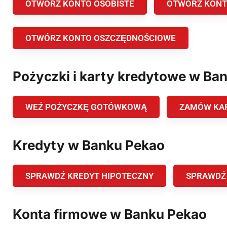
OTWÓRZ KONTO OSOBISTE
OTWÓRZ KONT
OTWÓRZ KONTO OSZCZĘDNOŚCIOWE
Pożyczki i karty kredytowe w Ba
WEŹ POŻYCZKĘ GOTÓWKOWĄ
ZAMÓW KA
Kredyty w Banku Pekao
SPRAWDŹ KREDYT HIPOTECZNY
SPRAWDŹ
Konta firmowe w Banku Pekao