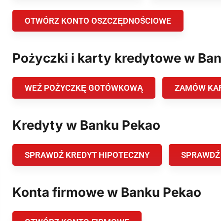
OTWÓRZ KONTO OSZCZĘDNOŚCIOWE
Pożyczki i karty kredytowe w Ba
WEŹ POŻYCZKĘ GOTÓWKOWĄ
ZAMÓW KA
Kredyty w Banku Pekao
SPRAWDŹ KREDYT HIPOTECZNY
SPRAWDŹ
Konta firmowe w Banku Pekao