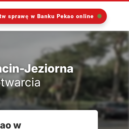
tw sprawę w Banku Pekao online
cin-Jeziorna
otwarcia
kao w