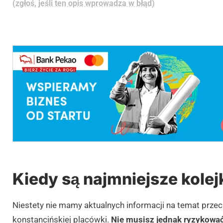
(zgłoś, jeśli ten opis wprowadza w błąd)
Kiedy są najmniejsze kolej
Niestety nie mamy aktualnych informacji na temat prze
konstancińskiej placówki.
Nie musisz jednak ryzykować