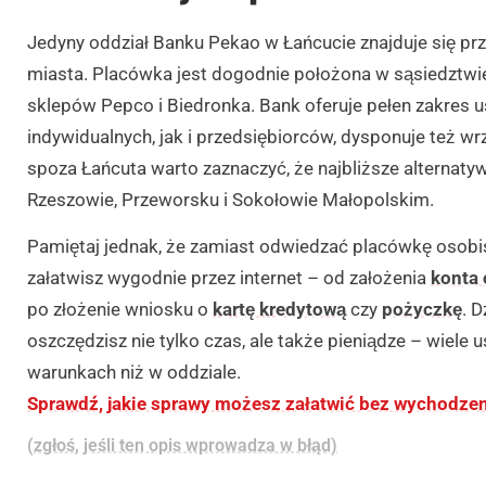
Jedyny oddział Banku Pekao w Łańcucie znajduje się pr
miasta. Placówka jest dogodnie położona w sąsiedztwie
sklepów Pepco i Biedronka. Bank oferuje pełen zakres u
indywidualnych, jak i przedsiębiorców, dysponuje też w
spoza Łańcuta warto zaznaczyć, że najbliższe alternaty
Rzeszowie, Przeworsku i Sokołowie Małopolskim.
Pamiętaj jednak, że zamiast odwiedzać placówkę osobi
załatwisz wygodnie przez internet – od założenia
konta 
po złożenie wniosku o
kartę kredytową
czy
pożyczkę
. 
oszczędzisz nie tylko czas, ale także pieniądze – wiele 
warunkach niż w oddziale.
Sprawdź, jakie sprawy możesz załatwić bez wychodze
(zgłoś, jeśli ten opis wprowadza w błąd)