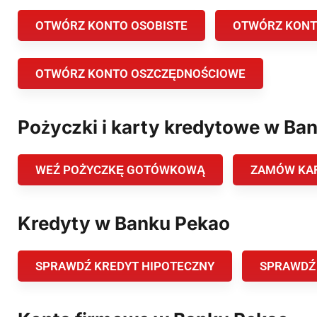
OTWÓRZ KONTO OSOBISTE
OTWÓRZ KONT
OTWÓRZ KONTO OSZCZĘDNOŚCIOWE
Pożyczki i karty kredytowe w Ba
WEŹ POŻYCZKĘ GOTÓWKOWĄ
ZAMÓW KA
Kredyty w Banku Pekao
SPRAWDŹ KREDYT HIPOTECZNY
SPRAWDŹ