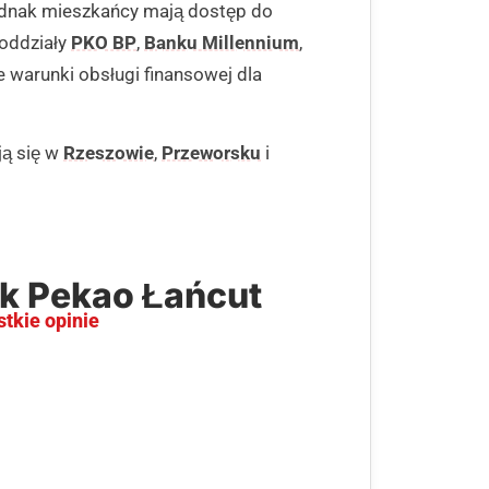
jednak mieszkańcy mają dostęp do
 oddziały
PKO BP
,
Banku Millennium
,
e warunki obsługi finansowej dla
ją się w
Rzeszowie
,
Przeworsku
i
nk Pekao Łańcut
stkie opinie