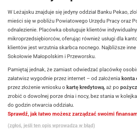
W Leżajsku znajduje się jedyny oddział Banku Pekao, zlo
mieści się w pobliżu Powiatowego Urzędu Pracy oraz Poc
odnalezienie. Placówka obsługuje klientów indywidualn
mikroprzedsiębiorców, oferując również usługi dla kanto
klientów jest wrzutnia skarbca nocnego. Najbliższe inne
Sokołowie Małopolskim i Przeworsku.
Pamiętaj jednak, że zamiast odwiedzać placówkę osobi
załatwisz wygodnie przez internet – od założenia
konta 
przez złożenie wniosku o
kartę kredytową
, aż po
pożyc
zrobić o dowolnej porze dnia i nocy, bez stania w kolej
do godzin otwarcia oddziału.
Sprawdź, jak łatwo możesz zarządzać swoimi finansa
(zgłoś, jeśli ten opis wprowadza w błąd)