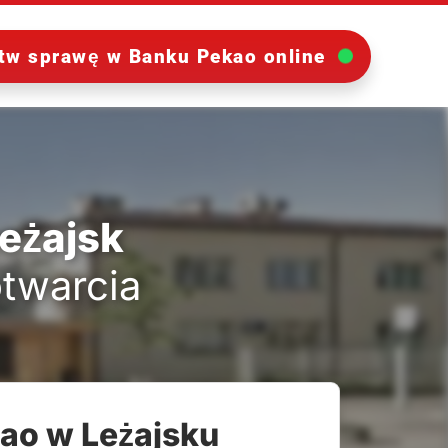
tw sprawę w Banku Pekao online
eżajsk
otwarcia
ao w Leżajsku