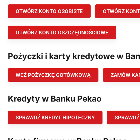
OTWÓRZ KONTO OSOBISTE
OTWÓRZ KONT
OTWÓRZ KONTO OSZCZĘDNOŚCIOWE
Pożyczki i karty kredytowe w Ba
WEŹ POŻYCZKĘ GOTÓWKOWĄ
ZAMÓW KA
Kredyty w Banku Pekao
SPRAWDŹ KREDYT HIPOTECZNY
SPRAWDŹ