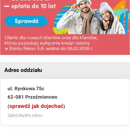
Adres oddziału
ul. Rynkowa 75c
62-081 Przeźmierowo
sprawdź jak dojechać
(
)
Zgłoś błędny adres