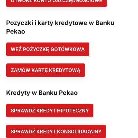
OTWÓRZ KONTO OSZCZĘDNOŚCIOWE
Pożyczki i karty kredytowe w Banku
Pekao
WEŹ POŻYCZKĘ GOTÓWKOWĄ
ZAMÓW KARTĘ KREDYTOWĄ
Kredyty w Banku Pekao
SPRAWDŹ KREDYT HIPOTECZNY
SPRAWDŹ KREDYT KONSOLIDACYJNY