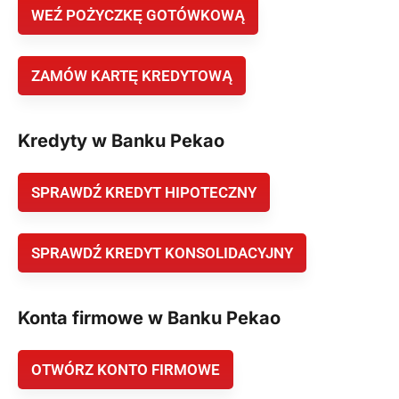
WEŹ POŻYCZKĘ GOTÓWKOWĄ
ZAMÓW KARTĘ KREDYTOWĄ
Kredyty w Banku Pekao
SPRAWDŹ KREDYT HIPOTECZNY
SPRAWDŹ KREDYT KONSOLIDACYJNY
Konta firmowe w Banku Pekao
OTWÓRZ KONTO FIRMOWE