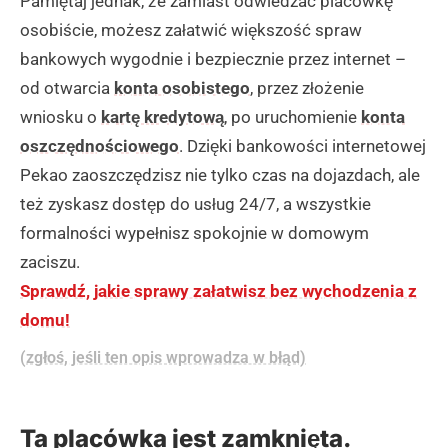
Pamiętaj jednak, że zamiast odwiedzać placówkę
osobiście, możesz załatwić większość spraw
bankowych wygodnie i bezpiecznie przez internet –
od otwarcia
konta osobistego
, przez złożenie
wniosku o
kartę kredytową
, po uruchomienie
konta
oszczędnościowego
. Dzięki bankowości internetowej
Pekao zaoszczędzisz nie tylko czas na dojazdach, ale
też zyskasz dostęp do usług 24/7, a wszystkie
formalności wypełnisz spokojnie w domowym
zaciszu.
Sprawdź, jakie sprawy załatwisz bez wychodzenia z
domu!
(zgłoś, jeśli ten opis wprowadza w błąd)
Ta placówka jest zamknięta.