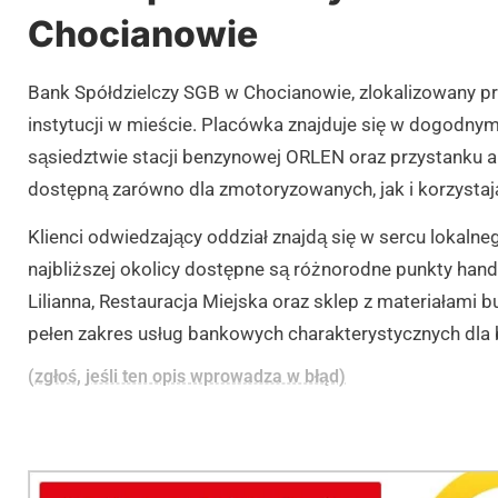
Chocianowie
Bank Spółdzielczy SGB w Chocianowie, zlokalizowany przy
instytucji w mieście. Placówka znajduje się w dogodny
sąsiedztwie stacji benzynowej ORLEN oraz przystanku a
dostępną zarówno dla zmotoryzowanych, jak i korzystaj
Klienci odwiedzający oddział znajdą się w sercu lokaln
najbliższej okolicy dostępne są różnorodne punkty hand
Lilianna, Restauracja Miejska oraz sklep z materiałam
pełen zakres usług bankowych charakterystycznych dla
(zgłoś, jeśli ten opis wprowadza w błąd)