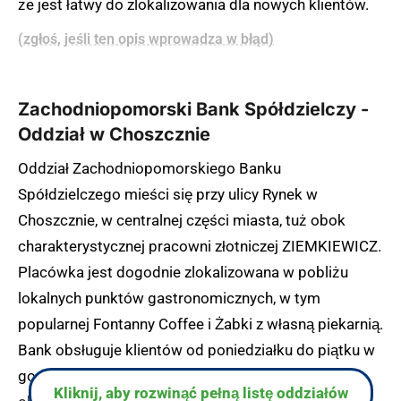
że jest łatwy do zlokalizowania dla nowych klientów.
(zgłoś, jeśli ten opis wprowadza w błąd)
Zachodniopomorski Bank Spółdzielczy -
Oddział w Choszcznie
Oddział Zachodniopomorskiego Banku
Spółdzielczego mieści się przy ulicy Rynek w
Choszcznie, w centralnej części miasta, tuż obok
charakterystycznej pracowni złotniczej ZIEMKIEWICZ.
Placówka jest dogodnie zlokalizowana w pobliżu
lokalnych punktów gastronomicznych, w tym
popularnej Fontanny Coffee i Żabki z własną piekarnią.
Bank obsługuje klientów od poniedziałku do piątku w
godzinach 8:30-16:30, oferując kompleksową
Kliknij, aby rozwinąć pełną listę oddziałów