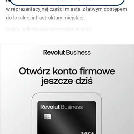
obsługę w ramach grupy SGB. Oddział położony jest
w reprezentacyjnej części miasta, z łatwym dostępem
do lokalnej infrastruktury miejskiej.
(zgłoś, jeśli ten opis wprowadza w błąd)