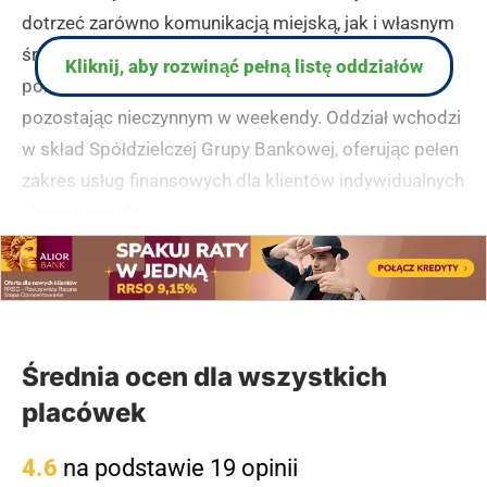
dotrzeć zarówno komunikacją miejską, jak i własnym
środkiem transportu. Bank obsługuje klientów od
Kliknij, aby rozwinąć pełną listę oddziałów
poniedziałku do piątku w godzinach 8:30-16:00,
pozostając nieczynnym w weekendy. Oddział wchodzi
w skład Spółdzielczej Grupy Bankowej, oferując pełen
zakres usług finansowych dla klientów indywidualnych
i biznesowych.
(zgłoś, jeśli ten opis wprowadza w błąd)
Bank Spółdzielczy w Gnieźnie – II Oddział
Średnia ocen dla wszystkich
w Gnieźnie
placówek
II Oddział Banku Spółdzielczego w Gnieźnie
zlokalizowany jest przy ulicy Budowlanych, w
4.6
na podstawie 19 opinii