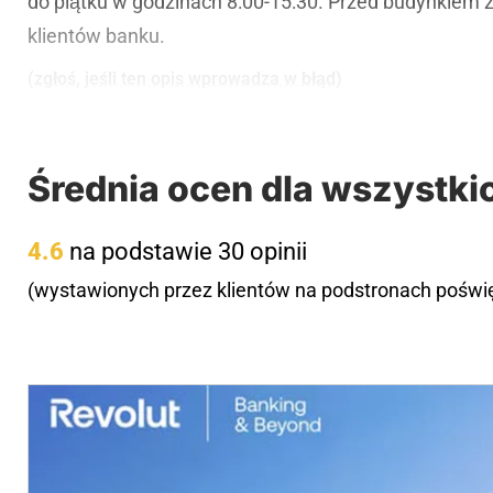
do piątku w godzinach 8:00-15:30. Przed budynkiem zn
klientów banku.
(zgłoś, jeśli ten opis wprowadza w błąd)
Średnia ocen dla wszystki
4.6
na podstawie 30 opinii
(wystawionych przez klientów na podstronach pośw