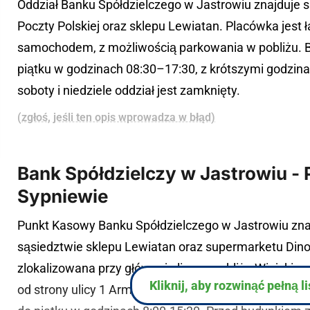
Oddział Banku Spółdzielczego w Jastrowiu znajduje si
Poczty Polskiej oraz sklepu Lewiatan. Placówka jest 
samochodem, z możliwością parkowania w pobliżu. Ba
piątku w godzinach 08:30–17:30, z krótszymi godzinam
soboty i niedziele oddział jest zamknięty.
(zgłoś, jeśli ten opis wprowadza w błąd)
Bank Spółdzielczy w Jastrowiu -
Sypniewie
Punkt Kasowy Banku Spółdzielczego w Jastrowiu znajd
sąsiedztwie sklepu Lewiatan oraz supermarketu Dino
zlokalizowana przy głównej ulicy, w pobliżu Wiejskieg
Kliknij, aby rozwinąć pełną l
od strony ulicy 1 Armii Wojska Polskiego. Punkt kaso