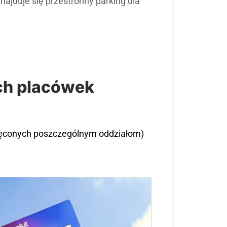
ajduje się przestronny parking dla
ch placówek
ięconych poszczególnym oddziałom)