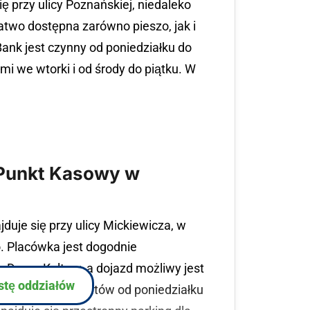
ę przy ulicy Poznańskiej, niedaleko
łatwo dostępna zarówno pieszo, jak i
nk jest czynny od poniedziałku do
i we wtorki i od środy do piątku. W
 Punkt Kasowy w
uje się przy ulicy Mickiewicza, w
. Placówka jest dogodnie
o Domu Kultury, a dojazd możliwy jest
istę oddziałów
wy obsługuje klientów od poniedziałku