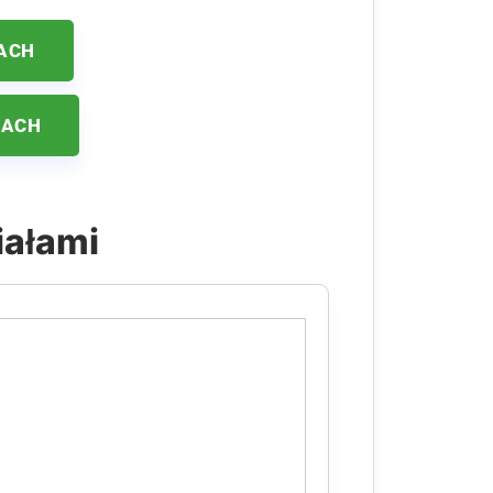
ACH
KACH
iałami