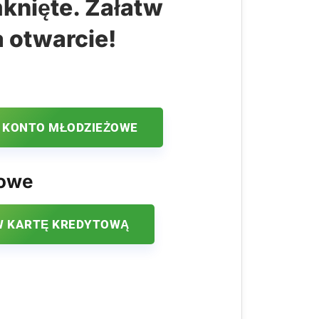
knięte. Załatw
a otwarcie!
 KONTO MŁODZIEŻOWE
kowe
 KARTĘ KREDYTOWĄ