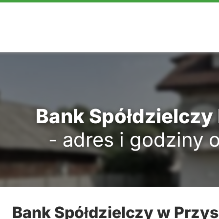
Bank Spółdzielczy
- adres i godziny 
Bank Spółdzielczy w Przysu