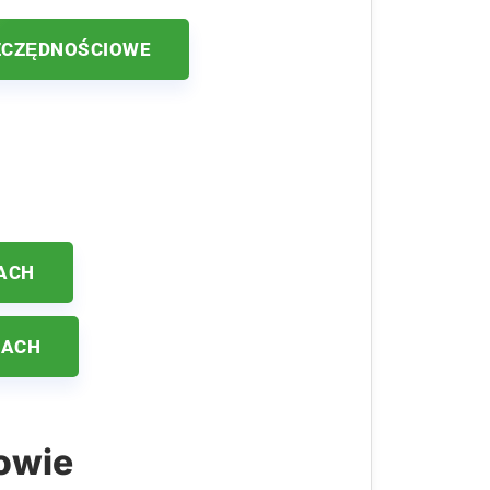
ZCZĘDNOŚCIOWE
ACH
KACH
owie