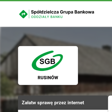
Załatw sprawę przez internet