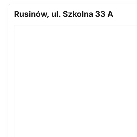
Rusinów, ul. Szkolna 33 A