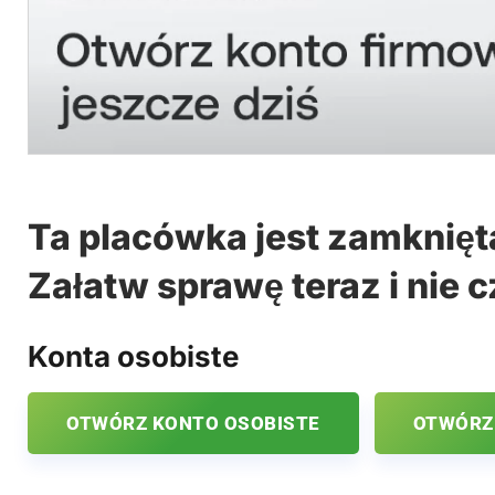
Ta placówka jest zamknięt
Załatw sprawę teraz i nie c
Konta osobiste
OTWÓRZ KONTO OSOBISTE
OTWÓRZ