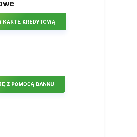
kowe
 KARTĘ KREDYTOWĄ
MĘ Z POMOCĄ BANKU