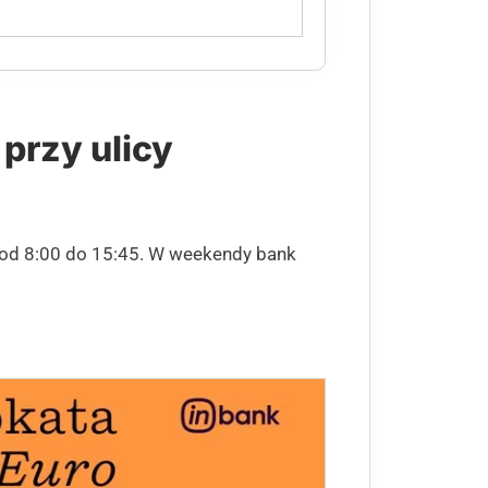
przy ulicy
u od 8:00 do 15:45. W weekendy bank