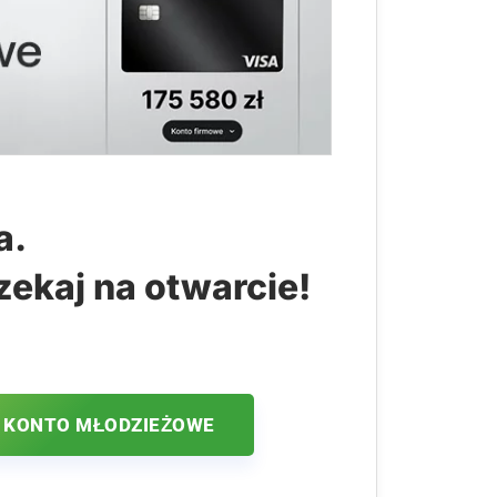
a.
zekaj na otwarcie!
 KONTO MŁODZIEŻOWE