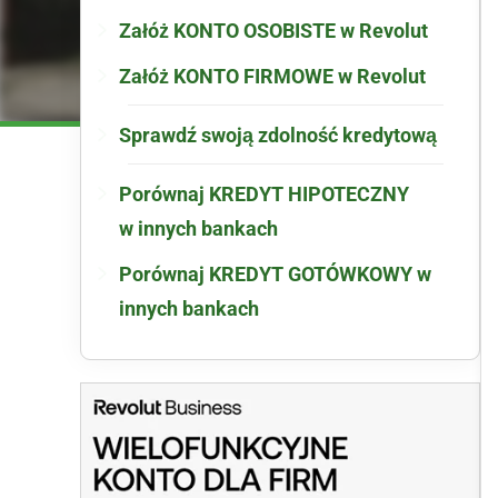
Załóż KONTO OSOBISTE w Revolut
Załóż KONTO FIRMOWE w Revolut
Sprawdź swoją zdolność kredytową
Porównaj KREDYT HIPOTECZNY
w innych bankach
Porównaj KREDYT GOTÓWKOWY w
innych bankach