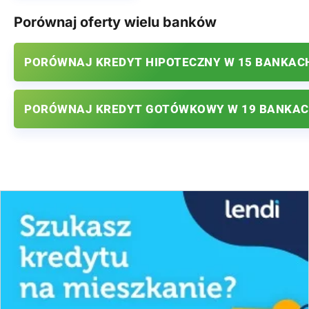
Porównaj oferty wielu banków
PORÓWNAJ KREDYT HIPOTECZNY W 15 BANKAC
PORÓWNAJ KREDYT GOTÓWKOWY W 19 BANKA