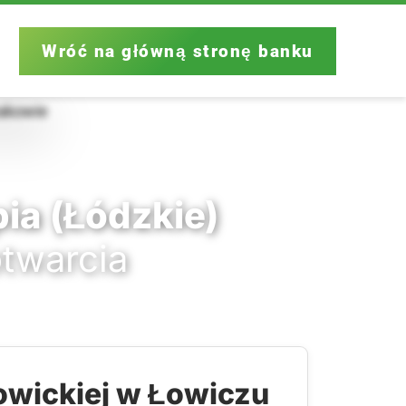
Wróć na główną stronę banku
ia (Łódzkie)
otwarcia
owickiej w Łowiczu