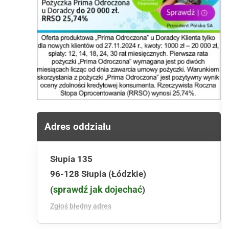
Adres oddziału
Słupia 135
96-128 Słupia (Łódzkie)
sprawdź jak dojechać
(
)
Zgłoś błędny adres