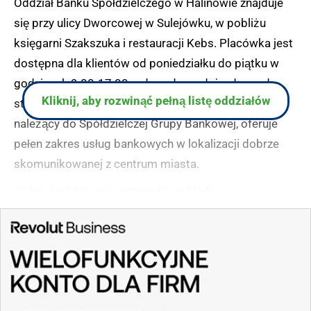
Oddział Banku Spółdzielczego w Halinowie znajduje
się przy ulicy Dworcowej w Sulejówku, w pobliżu
księgarni Szakszuka i restauracji Kebs. Placówka jest
dostępna dla klientów od poniedziałku do piątku w
godzinach 9:00-17:00, z dogodnym dojazdem od
Kliknij, aby rozwinąć pełną listę oddziałów
strony ulic Żeromskiego i 11 Listopada. Bank,
należący do Spółdzielczej Grupy Bankowej, oferuje
pełen zakres usług bankowych w lokalizacji dobrze
skomunikowanej z centrum miasta.
(zgłoś, jeśli ten opis wprowadza w błąd)