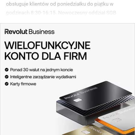
obsługuje klientów od poniedziałku do piątku w
godzinach 8:30-16:15. Nowoczesny oddział SGB
wyróżnia się profesjonalną obsługą i znajduje się w
otoczeniu innych punktów usługowych, takich jak
salon optyczny czy biuro nieruchomości.
(zgłoś, jeśli ten opis wprowadza w błąd)