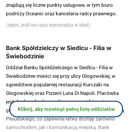
znajdują się liczne punkty usługowe, w tym biuro
podróży Oceanic oraz kancelaria radcy prawnego.
(zgłoś, jeśli ten opis wprowadza w błąd)
Bank Spółdzielczy w Siedlcu - Filia w
Świebodzinie
Oddział Banku Spółdzielczego w Siedlcu - Filia w
Świebodzinie mieści się przy ulicy Głogowskiej, w
sąsiedztwie popularnej restauracji Kurczaki na
Głogowskiej oraz Pizzerii Luna Di Napoli. Placówka
jest doskonale skomunikowana, znajdując się przy
Kliknij, aby rozwinąć pełną listę oddziałów
głównej arterii miasta, w pobliżu skrzyżowania z ulicą
Piłsudskiego, co zapewnia łatwy dostęp zarówno
samochodem, jak i komunikacją miejską. Bank