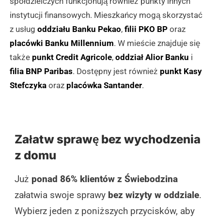
spółdzielczych funkcjonują również punkty innych
instytucji finansowych. Mieszkańcy mogą skorzystać
z usług
oddziału Banku Pekao
,
filii PKO BP
oraz
placówki Banku Millennium
. W mieście znajduje się
także
punkt Credit Agricole
,
oddział Alior Banku
i
filia BNP Paribas
. Dostępny jest również
punkt Kasy
Stefczyka
oraz
placówka Santander
.
Załatw sprawę bez wychodzenia
z domu
Już
ponad 86% klientów z Świebodzina
załatwia swoje sprawy
bez wizyty w oddziale
.
Wybierz jeden z poniższych przycisków, aby