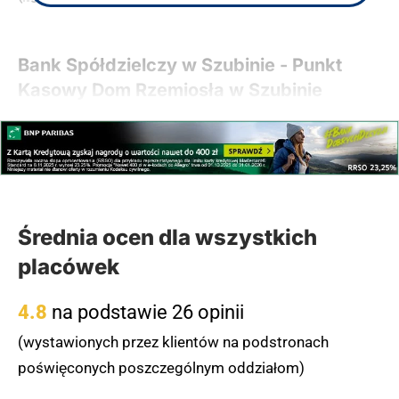
Bank Spółdzielczy w Szubinie - Punkt
Kasowy Dom Rzemiosła w Szubinie
Punkt Kasowy Banku Spółdzielczego w Szubinie
mieści się przy ulicy 3 Maja, w budynku Domu
Rzemiosła, w bliskim sąsiedztwie Przychodni
Lekarskiej NZOZ oraz Poczty Polskiej. Placówka jest
czynna od poniedziałku do piątku w godzinach 8:15-
Średnia ocen dla wszystkich
16:00, oferując klientom kompleksową obsługę
placówek
kasową w ramach sieci SGB. Lokalizacja jest łatwo
dostępna dzięki centralnemu położeniu w mieście, a
4.8
na podstawie 26 opinii
w pobliżu znajduje się pizzeria Pod Kredensem oraz
(wystawionych przez klientów na podstronach
sklep komputerowy WawKomp.
poświęconych poszczególnym oddziałom)
(zgłoś, jeśli ten opis wprowadza w błąd)