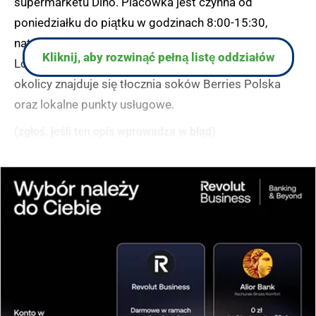
supermarketu Dino. Placówka jest czynna od
poniedziałku do piątku w godzinach 8:00-15:30,
natomiast w weekendy pozostaje zamknięta.
Kliknij, aby rozwinąć pełną listę oddziałów
Lokalizacja jest łatwo dostępna z głównej drogi, a w
okolicy znajduje się tłocznia soków Berries Polska
oraz lokalne punkty usługowe.
(zgłoś, jeśli ten opis wprowadza w błąd)