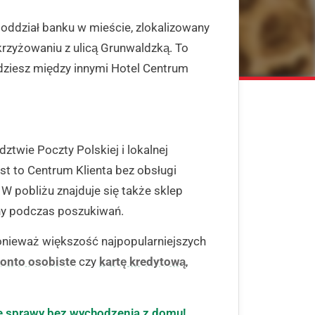
 oddział banku w mieście, zlokalizowany
rzyżowaniu z ulicą Grunwaldzką. To
jdziesz między innymi Hotel Centrum
dztwie Poczty Polskiej i lokalnej
st to Centrum Klienta bez obsługi
 W pobliżu znajduje się także sklep
ny podczas poszukiwań.
onieważ większość najpopularniejszych
onto osobiste
czy
kartę kredytową
,
e sprawy bez wychodzenia z domu!