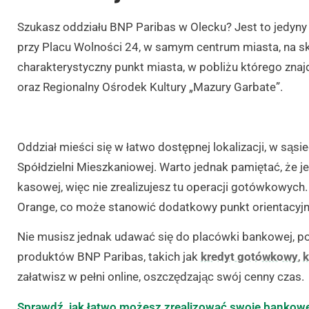
Szukasz oddziału BNP Paribas w Olecku? Jest to jedyny
przy Placu Wolności 24, w samym centrum miasta, na sk
charakterystyczny punkt miasta, w pobliżu którego zna
oraz Regionalny Ośrodek Kultury „Mazury Garbate”.
Oddział mieści się w łatwo dostępnej lokalizacji, w sąsie
Spółdzielni Mieszkaniowej. Warto jednak pamiętać, że je
kasowej, więc nie zrealizujesz tu operacji gotówkowych.
Orange, co może stanowić dodatkowy punkt orientacyj
Nie musisz jednak udawać się do placówki bankowej, p
produktów BNP Paribas, takich jak
kredyt gotówkowy
,
k
załatwisz w pełni online, oszczędzając swój cenny czas.
Sprawdź, jak łatwo możesz zrealizować swoje bankow