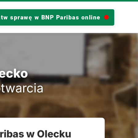
atw sprawę w BNP Paribas online
lecko
otwarcia
ribas w Olecku