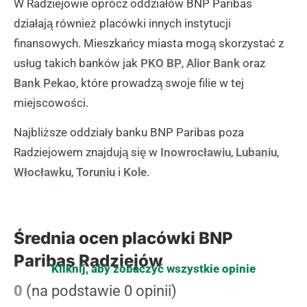
W Radziejowie oprócz oddziałów BNP Paribas
działają również placówki innych instytucji
finansowych. Mieszkańcy miasta mogą skorzystać z
usług takich banków jak
PKO BP
,
Alior Bank
oraz
Bank Pekao
, które prowadzą swoje filie w tej
miejscowości.
Najbliższe oddziały banku BNP Paribas poza
Radziejowem znajdują się w
Inowrocławiu
,
Lubaniu
,
Włocławku
,
Toruniu
i
Kole
.
Średnia ocen placówki BNP
Paribas Radziejów
Kliknij, aby zobaczyć wszystkie opinie
0
(na podstawie 0 opinii)