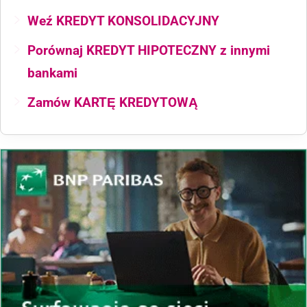
Weź KREDYT KONSOLIDACYJNY
Porównaj KREDYT HIPOTECZNY z innymi
bankami
Zamów KARTĘ KREDYTOWĄ