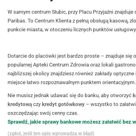
W samym centrum Słubic, przy Placu Przyjaźni znajduje 
Paribas. To Centrum Klienta z pełną obsługą kasową, z
punkcie miasta, w otoczeniu licznych punktów usługowy
Dotarcie do placówki jest bardzo proste – znajduje się 
popularnej Apteki Centrum Zdrowia oraz lokali gastron
najbliższej okolicy znajdziesz również zakłady optyczne
miejsce łatwo rozpoznawalnym punktem orientacyjnym.
Nie musisz jednak udawać się do banku, aby otworzyć
k
kredytową
czy
kredyt gotówkowy
– wszystko to załatwis
oszczędzając swój cenny czas.
Sprawdź, jakie sprawy bankowe możesz załatwić bez 
(zgłoś, jeśli ten opis wprowadza w błąd)