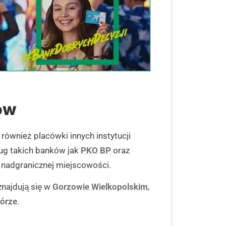
ków
również placówki innych instytucji
ug takich banków jak
PKO BP
oraz
j nadgranicznej miejscowości.
znajdują się w
Gorzowie Wielkopolskim
,
Górze
.