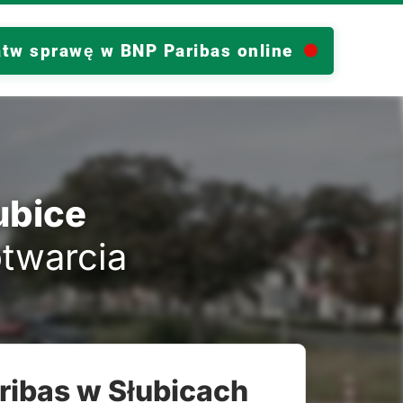
atw sprawę w BNP Paribas online
ubice
otwarcia
ribas w Słubicach