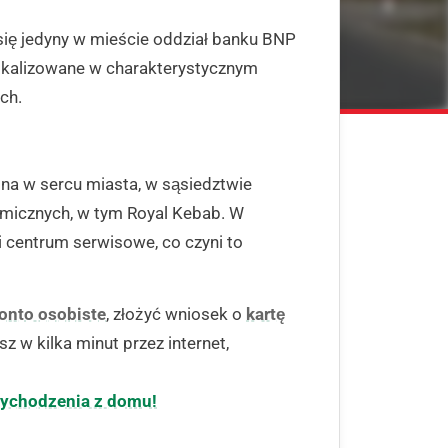
się jedyny w mieście oddział banku BNP
lokalizowane w charakterystycznym
ch.
ona w sercu miasta, w sąsiedztwie
omicznych, w tym Royal Kebab. W
 i centrum serwisowe, co czyni to
onto osobiste
, złożyć wniosek o
kartę
z w kilka minut przez internet,
wychodzenia z domu!