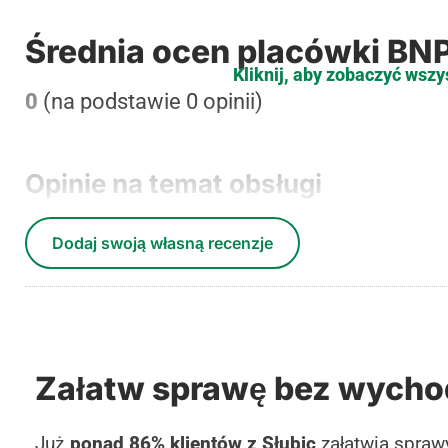
Średnia ocen placówki BNP
Kliknij, aby zobaczyć wszy
0
(na podstawie 0 opinii)
Opinie na temat obsługi
Dodaj swoją własną recenzje
Załatw sprawę bez wycho
Już
ponad 86% klientów z Słubic
załatwia sprawy