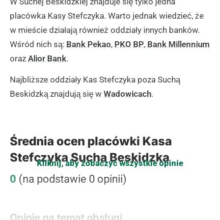
W Suchej Beskidzkiej znajduje się tylko jedna
placówka Kasy Stefczyka. Warto jednak wiedzieć, że
w mieście działają również oddziały innych banków.
Wśród nich są:
Bank Pekao
,
PKO BP
,
Bank Millennium
oraz
Alior Bank
.
Najbliższe oddziały Kas Stefczyka poza Suchą
Beskidzką znajdują się w
Wadowicach
.
Średnia ocen placówki Kasa
Stefczyka Sucha Beskidzka
Kliknij, aby zobaczyć wszystkie opinie
0
(na podstawie 0 opinii)
Opinie na temat obsługi