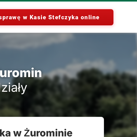
sprawę w Kasie Stefczyka online
Żuromin
ziały
yka w Żurominie