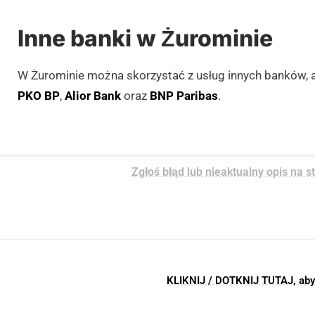
Inne banki w Żurominie
W Żurominie można skorzystać z usług innych banków, 
PKO BP
,
Alior Bank
oraz
BNP Paribas
.
Zgłoś błąd lub nieaktualny opis na s
KLIKNIJ / DOTKNIJ TUTAJ, aby z