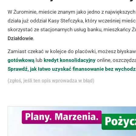
W Żurominie, mieście znanym jako jedno z największych 
działa już oddział Kasy Stefczyka, który wcześniej mieści
skorzystać ze stacjonarnych usług banku, mieszkańcy 
Działdowie
.
Zamiast czekać w kolejce do placówki, możesz błyskaw
gotówkową
lub
kredyt konsolidacyjny
online, oszczędza
Sprawdź, jak łatwo uzyskać finansowanie bez wychodz
(zgłoś, jeśli ten opis wprowadza w błąd)