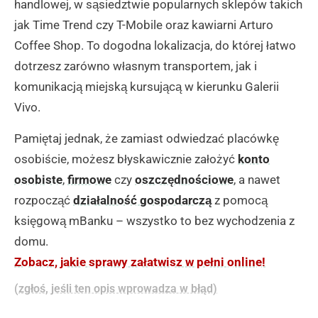
handlowej, w sąsiedztwie popularnych sklepów takich
jak Time Trend czy T-Mobile oraz kawiarni Arturo
Coffee Shop. To dogodna lokalizacja, do której łatwo
dotrzesz zarówno własnym transportem, jak i
komunikacją miejską kursującą w kierunku Galerii
Vivo.
Pamiętaj jednak, że zamiast odwiedzać placówkę
osobiście, możesz błyskawicznie założyć
konto
osobiste
,
firmowe
czy
oszczędnościowe
, a nawet
rozpocząć
działalność gospodarczą
z pomocą
księgową mBanku – wszystko to bez wychodzenia z
domu.
Zobacz, jakie sprawy załatwisz w pełni online!
(zgłoś, jeśli ten opis wprowadza w błąd)