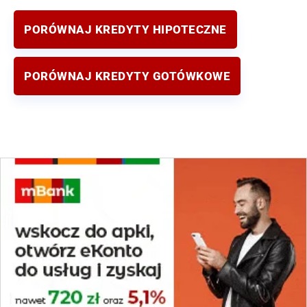
PORÓWNAJ KREDYTY HIPOTECZNE
PORÓWNAJ KREDYTY GOTÓWKOWE