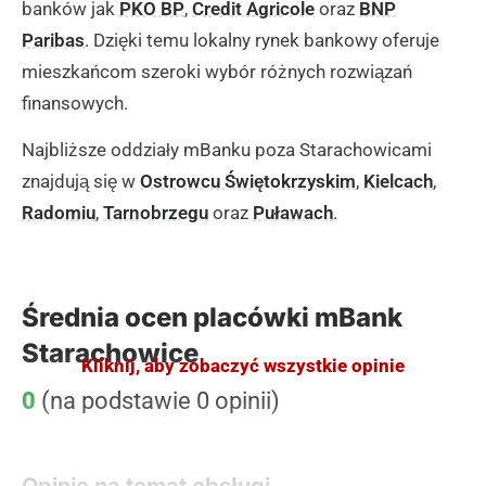
banków jak
PKO BP
,
Credit Agricole
oraz
BNP
Paribas
. Dzięki temu lokalny rynek bankowy oferuje
mieszkańcom szeroki wybór różnych rozwiązań
finansowych.
Najbliższe oddziały mBanku poza Starachowicami
znajdują się w
Ostrowcu Świętokrzyskim
,
Kielcach
,
Radomiu
,
Tarnobrzegu
oraz
Puławach
.
Średnia ocen placówki mBank
Starachowice
Kliknij, aby zobaczyć wszystkie opinie
0
(na podstawie 0 opinii)
Opinie na temat obsługi