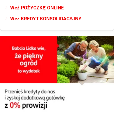
Weź POŻYCZKĘ ONLINE
Weż KREDYT KONSOLIDACYJNY