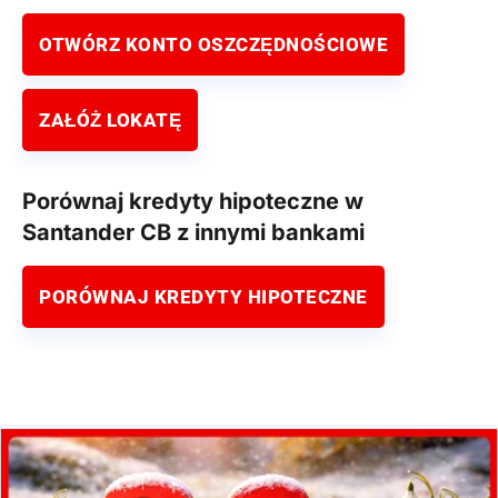
OTWÓRZ KONTO OSZCZĘDNOŚCIOWE
ZAŁÓŻ LOKATĘ
Porównaj kredyty hipoteczne w
Santander CB z innymi bankami
PORÓWNAJ KREDYTY HIPOTECZNE