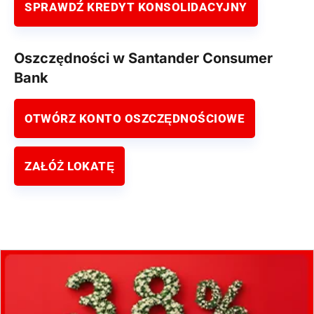
SPRAWDŹ KREDYT KONSOLIDACYJNY
Oszczędności w Santander Consumer
Bank
OTWÓRZ KONTO OSZCZĘDNOŚCIOWE
ZAŁÓŻ LOKATĘ