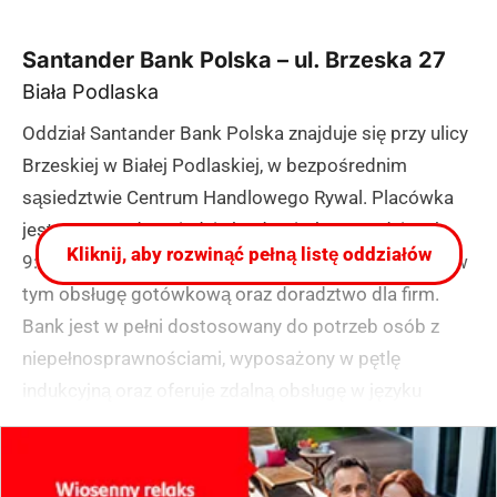
Santander Bank Polska – ul. Brzeska 27
Biała Podlaska
Oddział Santander Bank Polska znajduje się przy ulicy
Brzeskiej w Białej Podlaskiej, w bezpośrednim
sąsiedztwie Centrum Handlowego Rywal. Placówka
jest czynna od poniedziałku do piątku w godzinach
Kliknij, aby rozwinąć pełną listę oddziałów
9:30-16:30 i oferuje pełen zakres usług bankowych, w
tym obsługę gotówkową oraz doradztwo dla firm.
Bank jest w pełni dostosowany do potrzeb osób z
niepełnosprawnościami, wyposażony w pętlę
indukcyjną oraz oferuje zdalną obsługę w języku
migowym.
(zgłoś, jeśli ten opis wprowadza w błąd)