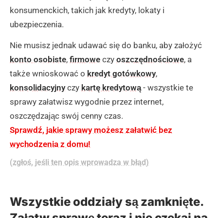
konsumenckich, takich jak kredyty, lokaty i
ubezpieczenia.
Nie musisz jednak udawać się do banku, aby założyć
konto osobiste
,
firmowe
czy
oszczędnościowe
, a
także wnioskować o
kredyt gotówkowy
,
konsolidacyjny
czy
kartę kredytową
- wszystkie te
sprawy załatwisz wygodnie przez internet,
oszczędzając swój cenny czas.
Sprawdź, jakie sprawy możesz załatwić bez
wychodzenia z domu!
(zgłoś, jeśli ten opis wprowadza w błąd)
Wszystkie oddziały są zamknięte.
Załatw sprawę teraz i nie czekaj na