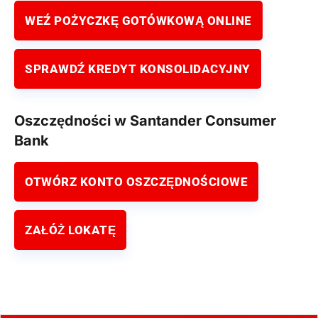
WEŹ POŻYCZKĘ GOTÓWKOWĄ ONLINE
SPRAWDŹ KREDYT KONSOLIDACYJNY
Oszczędności w Santander Consumer
Bank
OTWÓRZ KONTO OSZCZĘDNOŚCIOWE
ZAŁÓŻ LOKATĘ