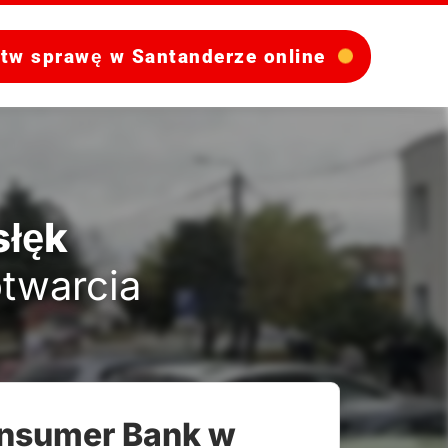
atw sprawę w Santanderze online
słęk
otwarcia
onsumer Bank w