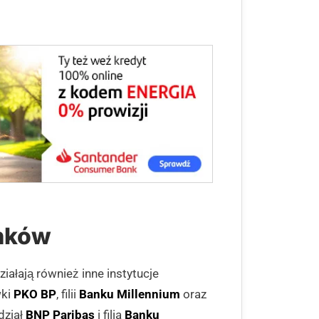
anków
ałają również inne instytucje
wki
PKO BP
, filii
Banku Millennium
oraz
dział
BNP Paribas
i filia
Banku