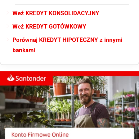
Weź KREDYT KONSOLIDACYJNY
Weź KREDYT GOTÓWKOWY
Porównaj KREDYT HIPOTECZNY z innymi
bankami