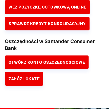
WEŹ POŻYCZKĘ GOTÓWKOWĄ ONLINE
SPRAWDŹ KREDYT KONSOLIDACYJNY
Oszczędności w Santander Consumer
Bank
OTWÓRZ KONTO OSZCZĘDNOŚCIOWE
ZAŁÓŻ LOKATĘ