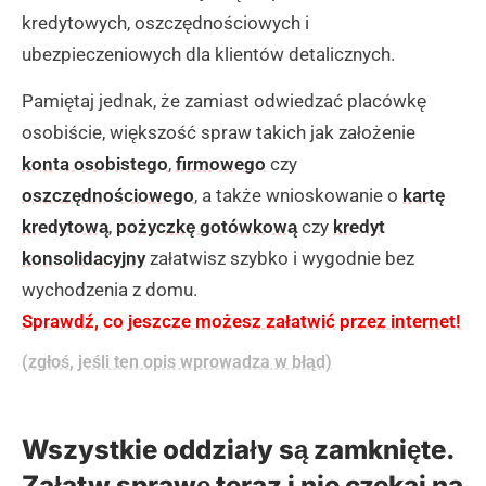
kredytowych, oszczędnościowych i
ubezpieczeniowych dla klientów detalicznych.
Pamiętaj jednak, że zamiast odwiedzać placówkę
osobiście, większość spraw takich jak założenie
konta osobistego
,
firmowego
czy
oszczędnościowego
, a także wnioskowanie o
kartę
kredytową
,
pożyczkę gotówkową
czy
kredyt
konsolidacyjny
załatwisz szybko i wygodnie bez
wychodzenia z domu.
Sprawdź, co jeszcze możesz załatwić przez internet!
(zgłoś, jeśli ten opis wprowadza w błąd)
Wszystkie oddziały są zamknięte.
Załatw sprawę teraz i nie czekaj na