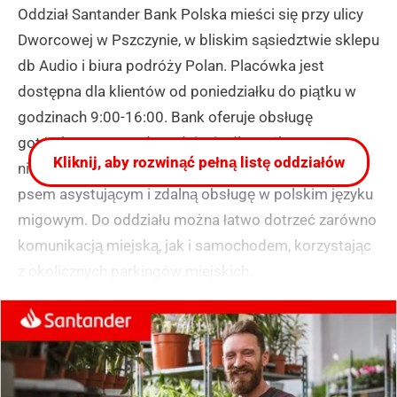
Oddział Santander Bank Polska mieści się przy ulicy
Dworcowej w Pszczynie, w bliskim sąsiedztwie sklepu
db Audio i biura podróży Polan. Placówka jest
dostępna dla klientów od poniedziałku do piątku w
godzinach 9:00-16:00. Bank oferuje obsługę
gotówkową oraz udogodnienia dla osób z
Kliknij, aby rozwinąć pełną listę oddziałów
niepełnosprawnościami, w tym możliwość wejścia z
psem asystującym i zdalną obsługę w polskim języku
migowym. Do oddziału można łatwo dotrzeć zarówno
komunikacją miejską, jak i samochodem, korzystając
z okolicznych parkingów miejskich.
(zgłoś, jeśli ten opis wprowadza w błąd)