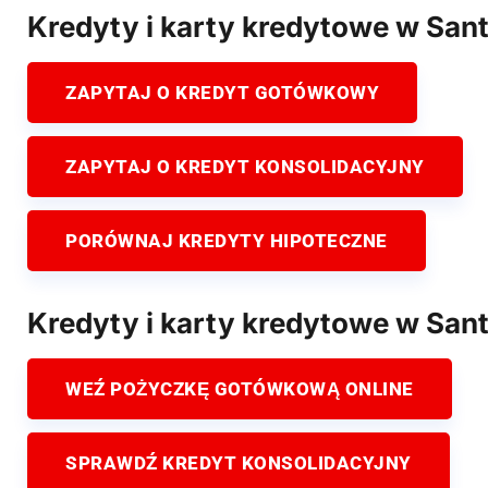
Kredyty i karty kredytowe w San
ZAPYTAJ O KREDYT GOTÓWKOWY
ZAPYTAJ O KREDYT KONSOLIDACYJNY
PORÓWNAJ KREDYTY HIPOTECZNE
Kredyty i karty kredytowe w Sa
WEŹ POŻYCZKĘ GOTÓWKOWĄ ONLINE
SPRAWDŹ KREDYT KONSOLIDACYJNY