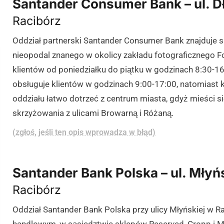
Santander Consumer Bank – ul. D
Racibórz
Oddział partnerski Santander Consumer Bank znajduje się
nieopodal znanego w okolicy zakładu fotograficznego F
klientów od poniedziałku do piątku w godzinach 8:30-16
obsługuje klientów w godzinach 9:00-17:00, natomiast k
oddziału łatwo dotrzeć z centrum miasta, gdyż mieści się
skrzyżowania z ulicami Browarną i Różaną.
(zgłoś, jeśli ten opis wprowadza w błąd)
Santander Bank Polska – ul. Młyń
Racibórz
Oddział Santander Bank Polska przy ulicy Młyńskiej w R
handlowym, w sąsiedztwie sklepów Reserved, Cropp i M