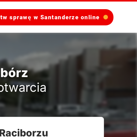
atw sprawę w Santanderze online
ibórz
 otwarcia
 Raciborzu