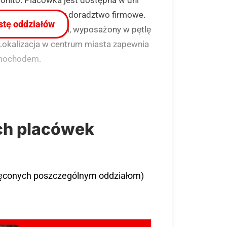
gę gotówkową oraz doradztwo firmowe.
istę oddziałów
ełnosprawnościami, wyposażony w pętlę
 Lokalizacja w centrum miasta zapewnia
amochodem.
ch placówek
ięconych poszczególnym oddziałom)