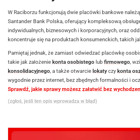
W Raciborzu funkcjonują dwie placówki bankowe należą
Santander Bank Polska, oferujący kompleksową obsługę
indywidualnych, biznesowych i korporacyjnych, oraz od
koncentruje się na produktach konsumenckich, takich jak
Pamiętaj jednak, że zamiast odwiedzać placówkę osobi
takie jak założenie
konta osobistego
lub
firmowego
, wz
konsolidacyjnego
, a także otwarcie
lokaty
czy
konta os
wygodnie przez internet, bez zbędnych formalności i ocz
Sprawdź, jakie sprawy możesz załatwić bez wychodzen
(zgłoś, jeśli ten opis wprowadza w błąd)