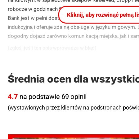
robocze w godzinach 9:30-16:30 i oferuje pełną obsłu
Kliknij, aby rozwinąć pełną l
Bank jest w pełni dostosowany do potrzeb osób z niep
indukcyjną i oferuje zdalną obsługę w języku migowym.
dogodny dojazd zarówno komunikacją miejską, jak i s
(zgłoś, jeśli ten opis wprowadza w błąd)
Średnia ocen dla wszystki
4.7
na podstawie 69 opinii
(wystawionych przez klientów na podstronach pośw