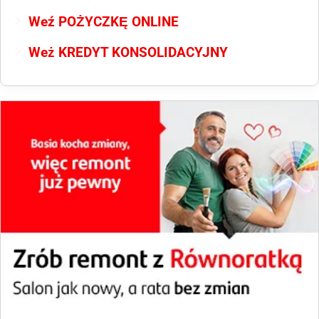
Weź POŻYCZKĘ ONLINE
Weż KREDYT KONSOLIDACYJNY