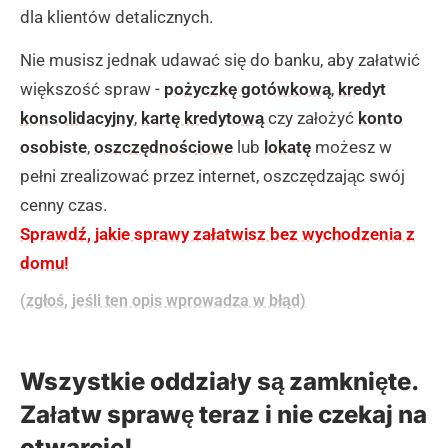
dla klientów detalicznych.
Nie musisz jednak udawać się do banku, aby załatwić
większość spraw -
pożyczkę gotówkową
,
kredyt
konsolidacyjny
,
kartę kredytową
czy założyć
konto
osobiste
,
oszczędnościowe
lub
lokatę
możesz w
pełni zrealizować przez internet, oszczędzając swój
cenny czas.
Sprawdź, jakie sprawy załatwisz bez wychodzenia z
domu!
(zgłoś, jeśli ten opis wprowadza w błąd)
Wszystkie oddziały są zamknięte.
Załatw sprawę teraz i nie czekaj na
otwarcie!