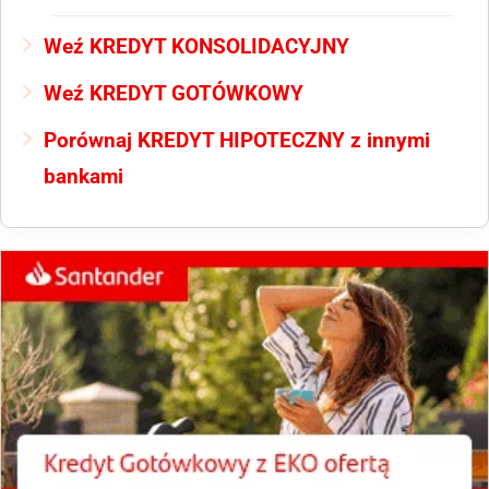
Weź KREDYT KONSOLIDACYJNY
Weź KREDYT GOTÓWKOWY
Porównaj KREDYT HIPOTECZNY z innymi
bankami