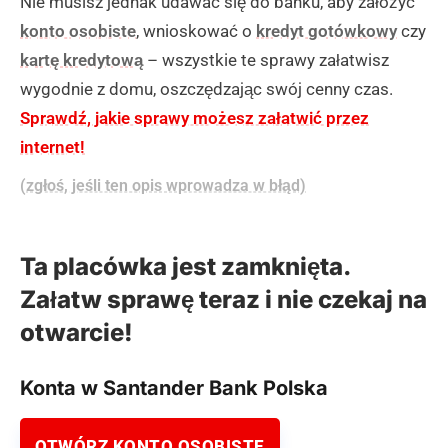
Nie musisz jednak udawać się do banku, aby założyć
konto osobiste
, wnioskować o
kredyt gotówkowy
czy
kartę kredytową
– wszystkie te sprawy załatwisz
wygodnie z domu, oszczędzając swój cenny czas.
Sprawdź, jakie sprawy możesz załatwić przez
internet!
(zgłoś, jeśli ten opis wprowadza w błąd)
Ta placówka jest zamknięta.
Załatw sprawę teraz i nie czekaj na
otwarcie!
Konta w Santander Bank Polska
OTWÓRZ KONTO OSOBISTE