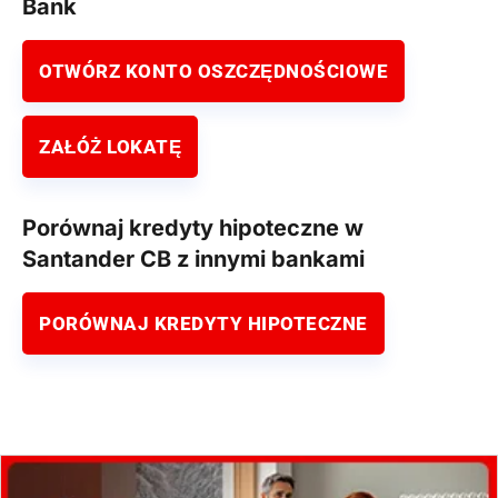
Bank
OTWÓRZ KONTO OSZCZĘDNOŚCIOWE
ZAŁÓŻ LOKATĘ
Porównaj kredyty hipoteczne w
Santander CB z innymi bankami
PORÓWNAJ KREDYTY HIPOTECZNE