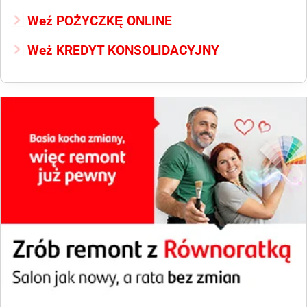
Weź POŻYCZKĘ ONLINE
Weż KREDYT KONSOLIDACYJNY