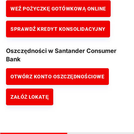
WEŹ POŻYCZKĘ GOTÓWKOWĄ ONLINE
SPRAWDŹ KREDYT KONSOLIDACYJNY
Oszczędności w Santander Consumer
Bank
OTWÓRZ KONTO OSZCZĘDNOŚCIOWE
ZAŁÓŻ LOKATĘ