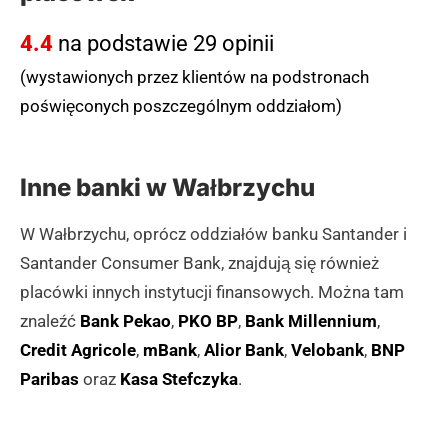
niepełnosprawnościami, oferując pętlę indukcyjną,
4.4
na podstawie 29 opinii
obsługę w języku migowym oraz możliwość wejścia z
psem asystującym, a także działa w systemie
(wystawionych przez klientów na podstronach
bezgotówkowym.
poświęconych poszczególnym oddziałom)
(zgłoś, jeśli ten opis wprowadza w błąd)
Inne banki w Wałbrzychu
W Wałbrzychu, oprócz oddziałów banku Santander i
Santander Consumer Bank, znajdują się również
placówki innych instytucji finansowych. Można tam
znaleźć
Bank Pekao
,
PKO BP
,
Bank Millennium
,
Credit Agricole
,
mBank
,
Alior Bank
,
Velobank
,
BNP
Paribas
oraz
Kasa Stefczyka
.