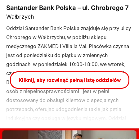
Santander Bank Polska – ul. Chrobrego 7
Wałbrzych
Oddział Santander Bank Polska znajduje się przy ulicy
Chrobrego w Wałbrzychu, w pobliżu sklepu
medycznego ZAKMED i Villa la Val. Placówka czynna
jest od poniedziałku do piątku w zmiennych
godzinach: w poniedziałek 10:00-18:00, we wtorek,
czwartek i piątek 9:30-16:30, a w środę 9:00-15:00.
Kliknij, aby rozwinąć pełną listę oddziałów
Bank posiada parking z wydzielonymi miejscami dla
osób z niepełnosprawnościami i jest w pełni
dostosowany do obsługi klientów o specjalnych
potrzebach, oferując udogodnienia takie jak pętla
indukcyjna czy obsługa w języku migowym. Oddział
świadczy kompleksowe usługi finansowe, w tym
doradztwo firmowe i hipoteczne, obsługę gotówkową