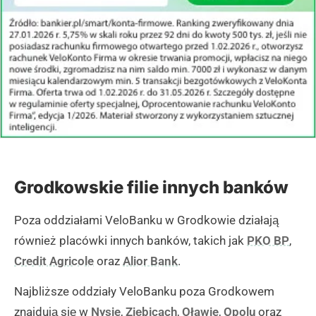
Grodkowskie filie innych banków
Poza oddziałami VeloBanku w Grodkowie działają
również placówki innych banków, takich jak
PKO BP
,
Credit Agricole
oraz
Alior Bank
.
Najbliższe oddziały VeloBanku poza Grodkowem
znajdują się w
Nysie
,
Ziębicach
,
Oławie
,
Opolu
oraz