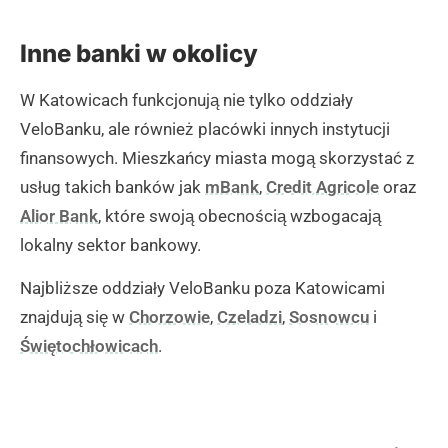
Miarki. W placówce obsługiwane są wyłącznie
transakcje w walucie PLN.
Inne banki w okolicy
(zgłoś, jeśli ten opis wprowadza w błąd)
W Katowicach funkcjonują nie tylko oddziały
VeloBanku, ale również placówki innych instytucji
finansowych. Mieszkańcy miasta mogą skorzystać z
usług takich banków jak
mBank
,
Credit Agricole
oraz
Alior Bank
, które swoją obecnością wzbogacają
lokalny sektor bankowy.
Najbliższe oddziały VeloBanku poza Katowicami
znajdują się w
Chorzowie
,
Czeladzi
,
Sosnowcu
i
Świętochłowicach
.