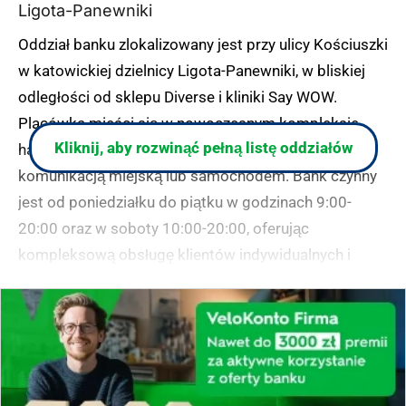
Ligota-Panewniki
Oddział banku zlokalizowany jest przy ulicy Kościuszki
w katowickiej dzielnicy Ligota-Panewniki, w bliskiej
odległości od sklepu Diverse i kliniki Say WOW.
Placówka mieści się w nowoczesnym kompleksie
Kliknij, aby rozwinąć pełną listę oddziałów
handlowym, do którego można wygodnie dojechać
komunikacją miejską lub samochodem. Bank czynny
jest od poniedziałku do piątku w godzinach 9:00-
20:00 oraz w soboty 10:00-20:00, oferując
kompleksową obsługę klientów indywidualnych i
Premium, wraz z dostępem do bankomatu i
wpłatomatu. Oddział wyróżnia się udogodnieniami dla
osób niepełnosprawnych, kącikiem dla dzieci oraz
możliwością skorzystania z usług inwestycyjnych.
(zgłoś, jeśli ten opis wprowadza w błąd)