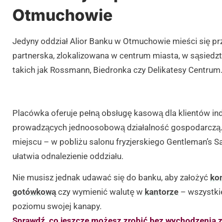
Otmuchowie
Jedyny oddział Alior Banku w Otmuchowie mieści się prz
partnerska, zlokalizowana w centrum miasta, w sąsied
takich jak Rossmann, Biedronka czy Delikatesy Centrum
Placówka oferuje pełną obsługę kasową dla klientów in
prowadzących jednoosobową działalność gospodarczą. 
miejscu – w pobliżu salonu fryzjerskiego Gentleman’s Sal
ułatwia odnalezienie oddziału.
Nie musisz jednak udawać się do banku, aby założyć
ko
gotówkową
czy wymienić walutę w
kantorze
– wszystkie
poziomu swojej kanapy.
Sprawdź, co jeszcze możesz zrobić bez wychodzenia 