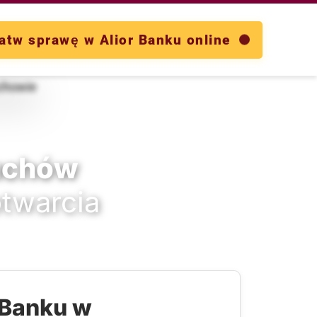
atw sprawę w Alior Banku online
uchów
otwarcia
 Banku w