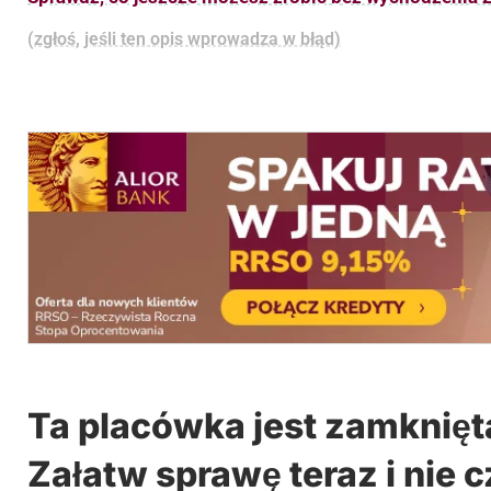
(zgłoś, jeśli ten opis wprowadza w błąd)
Ta placówka jest zamknięt
Załatw sprawę teraz i nie c