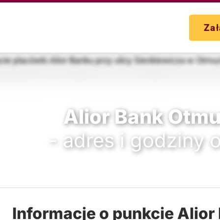
Zał
Alior Bank Otm
- adres i godziny 
Informacje o punkcie Alior