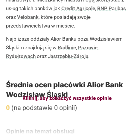
usług takich banków jak
Credit Agricole
,
BNP Paribas
oraz
Velobank
, które posiadają swoje
przedstawicielstwa w mieście.
Najbliższe oddziały Alior Banku poza Wodzisławiem
Śląskim znajdują się w
Radlinie
,
Pszowie
,
Rydułtowach
oraz
Jastrzębiu-Zdroju
.
Średnia ocen placówki Alior Bank
Wodzisław Śląski
Kliknij, aby zobaczyć wszystkie opinie
0
(na podstawie 0 opinii)
Opinie na temat obsługi