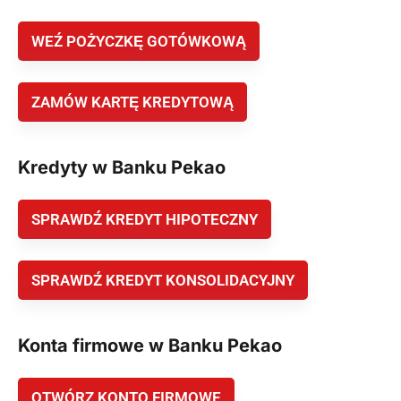
WEŹ POŻYCZKĘ GOTÓWKOWĄ
ZAMÓW KARTĘ KREDYTOWĄ
Kredyty w Banku Pekao
SPRAWDŹ KREDYT HIPOTECZNY
SPRAWDŹ KREDYT KONSOLIDACYJNY
Konta firmowe w Banku Pekao
OTWÓRZ KONTO FIRMOWE