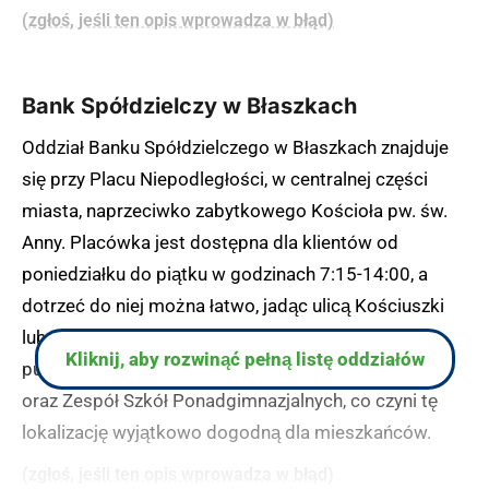
(zgłoś, jeśli ten opis wprowadza w błąd)
Bank Spółdzielczy w Błaszkach
Oddział Banku Spółdzielczego w Błaszkach znajduje
się przy Placu Niepodległości, w centralnej części
miasta, naprzeciwko zabytkowego Kościoła pw. św.
Anny. Placówka jest dostępna dla klientów od
poniedziałku do piątku w godzinach 7:15-14:00, a
dotrzeć do niej można łatwo, jadąc ulicą Kościuszki
lub Kaliską. W pobliżu banku znajdują się liczne
Kliknij, aby rozwinąć pełną listę oddziałów
punkty usługowe, w tym POLOmarket, stacja ORLEN
oraz Zespół Szkół Ponadgimnazjalnych, co czyni tę
lokalizację wyjątkowo dogodną dla mieszkańców.
(zgłoś, jeśli ten opis wprowadza w błąd)