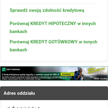
Sprawdź swoją zdolność kredytową
Porównaj KREDYT HIPOTECZNY w innych
bankach
Porównaj KREDYT GOTÓWKOWY w innych
bankach
Adres oddziału