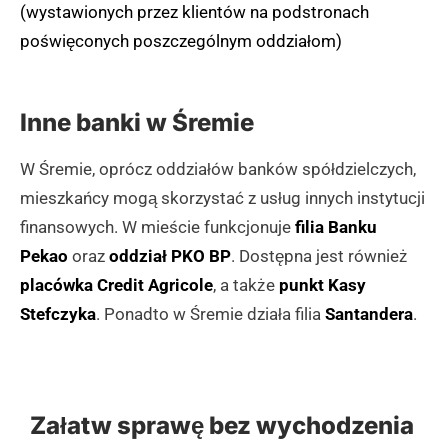
(wystawionych przez klientów na podstronach
Wawrzyniaka w Śremie, w bliskim sąsiedztwie Urzędu
poświęconych poszczególnym oddziałom)
Miejskiego i placu 20 Października. Bank jest czynny
od poniedziałku do piątku w godzinach 8:00-15:45, a
dotrzeć do niego można łatwo, kierując się z centrum
Inne banki w Śremie
miasta w stronę deptaka przy ulicy Podgórnej. W
W Śremie, oprócz oddziałów banków spółdzielczych,
najbliższej okolicy znajdują się liczne punkty
mieszkańcy mogą skorzystać z usług innych instytucji
usługowe, w tym księgarnia, gabinet stomatologiczny
finansowych. W mieście funkcjonuje
filia Banku
oraz kawiarnia Café Olé, co czyni tę lokalizację
Pekao
oraz
oddział PKO BP
. Dostępna jest również
wyjątkowo dogodną dla klientów banku.
placówka Credit Agricole
, a także
punkt Kasy
(zgłoś, jeśli ten opis wprowadza w błąd)
Stefczyka
. Ponadto w Śremie działa filia
Santandera
.
Załatw sprawę bez wychodzenia