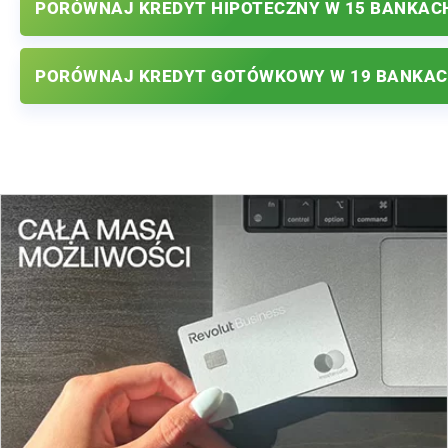
PORÓWNAJ KREDYT HIPOTECZNY W 15 BANKAC
PORÓWNAJ KREDYT GOTÓWKOWY W 19 BANKA