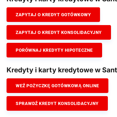
ZAPYTAJ O KREDYT GOTÓWKOWY
ZAPYTAJ O KREDYT KONSOLIDACYJNY
PORÓWNAJ KREDYTY HIPOTECZNE
Kredyty i karty kredytowe w Sa
WEŹ POŻYCZKĘ GOTÓWKOWĄ ONLINE
SPRAWDŹ KREDYT KONSOLIDACYJNY