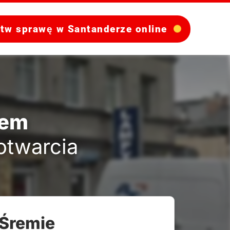
atw sprawę w Santanderze online
rem
 otwarcia
 Śremie