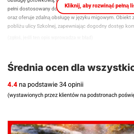
Kliknij, aby rozwinąć pełną l
pełni dostosowany do potrzeb osób z niepełnosprawnoś
oraz oferuje zdalną obsługę w języku migowym. Obiekt z
pobliżu ulicy Szkolnej, zapewniając dogodny dostęp ko
(zgłoś, jeśli ten opis wprowadza w błąd)
Średnia ocen dla wszystki
4.4
na podstawie 34 opinii
(wystawionych przez klientów na podstronach pośw