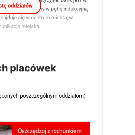
istę oddziałów
ciami, wyposażony w pętlę indukcyjną
najduje się w centrum miasta, w
munikacją miejską.
ch placówek
ięconych poszczególnym oddziałom)