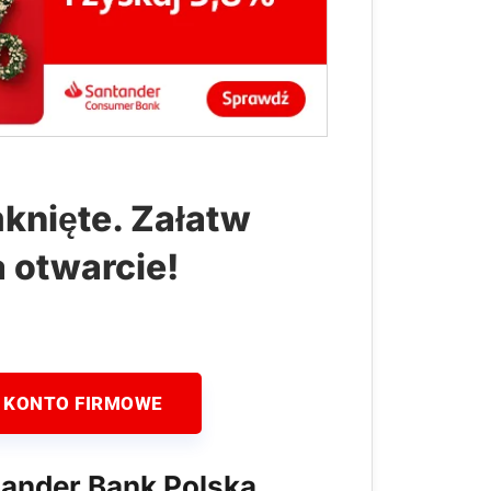
knięte. Załatw
a otwarcie!
 KONTO FIRMOWE
tander Bank Polska