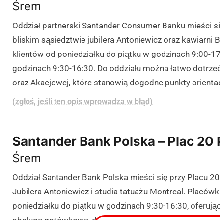
Śrem
Oddział partnerski Santander Consumer Banku mieści się
bliskim sąsiedztwie jubilera Antoniewicz oraz kawiarni
klientów od poniedziałku do piątku w godzinach 9:00-17
godzinach 9:30-16:30. Do oddziału można łatwo dotrzeć
oraz Akacjowej, które stanowią dogodne punkty orientac
(zgłoś, jeśli ten opis wprowadza w błąd)
Santander Bank Polska – Plac 20 
Śrem
Oddział Santander Bank Polska mieści się przy Placu 20
Jubilera Antoniewicz i studia tatuażu Montreal. Placówk
poniedziałku do piątku w godzinach 9:30-16:30, oferują
obsługę gotówkową, doradztwo firmowe i hipoteczne or