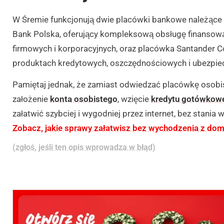
W Śremie funkcjonują dwie placówki bankowe należące 
Bank Polska, oferujący kompleksową obsługę finansową 
firmowych i korporacyjnych, oraz placówka Santander C
produktach kredytowych, oszczędnościowych i ubezpiec
Pamiętaj jednak, że zamiast odwiedzać placówkę osobiś
założenie
konta osobistego
, wzięcie
kredytu gotówkow
załatwić szybciej i wygodniej przez internet, bez stania 
Zobacz, jakie sprawy załatwisz bez wychodzenia z dom
(zgłoś, jeśli ten opis wprowadza w błąd)